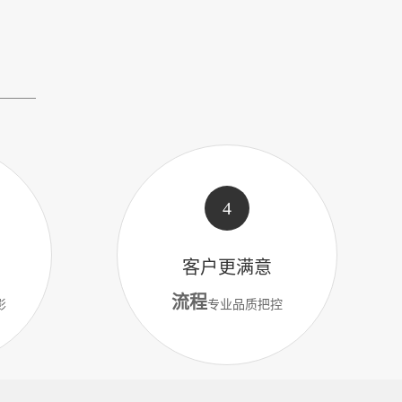
E
4
客户更满意
流程
影
专业品质把控