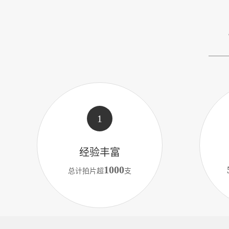
1
经验丰富
1000
总计拍片超
支