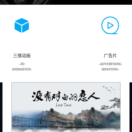
三维动画
广告片
-3D
-ADVERTISING
ANIMATION-
SHOOTING-