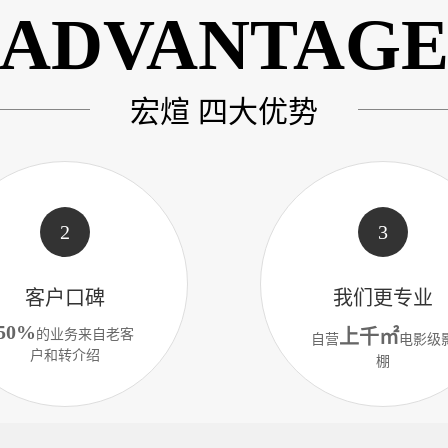
ADVANTAG
宏煊 四大优势
2
3
客户口碑
我们更专业
50%
上千㎡
的业务来自老客
自营
电影级
户和转介绍
棚