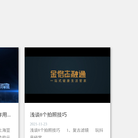
...
浅谈8个拍照技巧
2021-11-23
上海宣
浅谈8个拍照技巧 1、复古滤镜 玩抖
告的元
音经常...